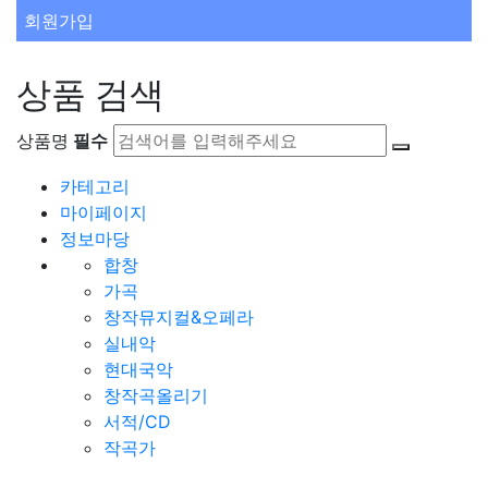
회원가입
상품 검색
상품명
필수
카테고리
마이페이지
정보마당
합창
가곡
창작뮤지컬&오페라
실내악
현대국악
창작곡올리기
서적/CD
작곡가