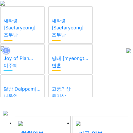
새타령
새타령
[Saetaryeong]
[Saetaryeong]
조두남
조두남
Joy of Pian…
명태 [myeongt…
이주혜
변훈
달밤 Dalppam]…
고풍의상
나운영
윤이상
강강술래
추억
(Gangga…
최영섭