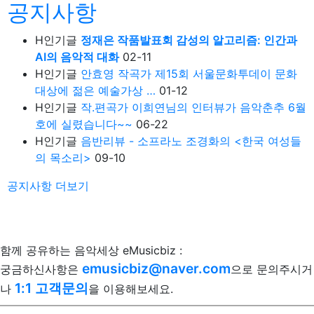
공지사항
H
인기글
정재은 작품발표회 감성의 알고리즘: 인간과
AI의 음악적 대화
02-11
H
인기글
안효영 작곡가 제15회 서울문화투데이 문화
대상에 젊은 예술가상 …
01-12
H
인기글
작.편곡가 이희연님의 인터뷰가 음악춘추 6월
호에 실렸습니다~~
06-22
H
인기글
음반리뷰 - 소프라노 조경화의 <한국 여성들
의 목소리>
09-10
공지사항
더보기
함께 공유하는 음악세상 eMusicbiz :
emusicbiz@naver.com
궁금하신사항은
으로 문의주시거
1:1 고객문의
나
을 이용해보세요.