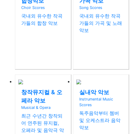
합창악보
가곡 악보
백병동
Choir Scores
Song Scores
국내외 유수한 작곡
국내외 유수한 작곡
청산리 벽계수야
가들의 합창 악보
가들의 가곡 및 노래
(Ch…
악보
이영조
청산에 살리라
상주 함창 맑은 물
김연준
에
창작뮤지컬 & 오
실내악 악보
산아
페라 악보
Instrumental Music
신동수
Scores
Musical & Opera
독주음악부터 쳄버
최근 수년간 창작되
및 오케스트라 음악
어 연주된 뮤지컬,
악보
오페라 및 음악극 악