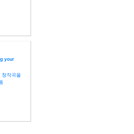
g your
 창작곡을
폼