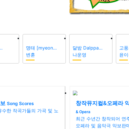
i…
명태 [myeon…
달밤 Dalppa…
고풍
변훈
나운영
윤이
악보
창작뮤지컬&오페라 
Song Scores
유수한 작곡가들의 가곡 및 노
& Opera
최근 수년간 창작되어 연주
오페라 및 음악극 악보판매