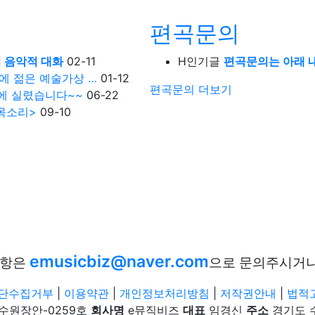
편곡문의
의 음악적 대화
02-11
H
인기글
편곡문의는 아래 내용
에 젊은 예술가상 …
01-12
편곡문의
더보기
에 실렸습니다~~
06-22
목소리>
09-10
emusicbiz@naver.com
사항은
으로 문의주시거
단수집거부
|
이용약관
|
개인정보처리방침
|
저작권안내
|
법적
-수원장안-0259호
회사명
e뮤직비즈
대표
임경신
주소
경기도 수