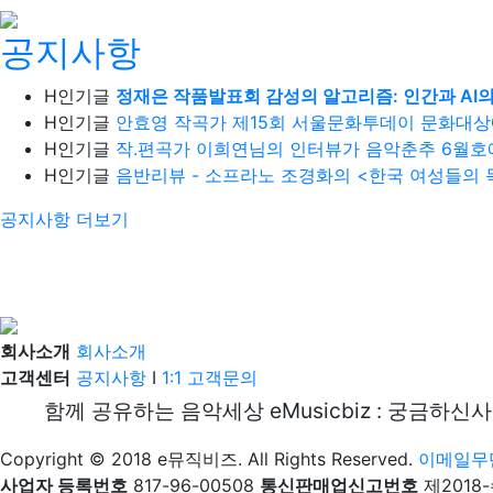
공지사항
H
인기글
정재은 작품발표회 감성의 알고리즘: 인간과 AI
H
인기글
안효영 작곡가 제15회 서울문화투데이 문화대상
H
인기글
작.편곡가 이희연님의 인터뷰가 음악춘추 6월호
H
인기글
음반리뷰 - 소프라노 조경화의 <한국 여성들의 
공지사항
더보기
회사소개
회사소개
고객센터
공지사항
I
1:1 고객문의
함께 공유하는 음악세상 eMusicbiz : 궁금하신
Copyright © 2018 e뮤직비즈. All Rights Reserved.
이메일무
사업자 등록번호
817-96-00508
통신판매업신고번호
제2018