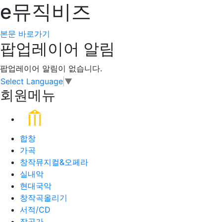
e뮤직비즈
본문 바로가기
팝업레이어 알림
팝업레이어 알림이 없습니다.
Select Language
▼
회원메뉴
합창
가곡
창작뮤지컬&오페라
실내악
현대국악
창작곡올리기
서적/CD
작곡가