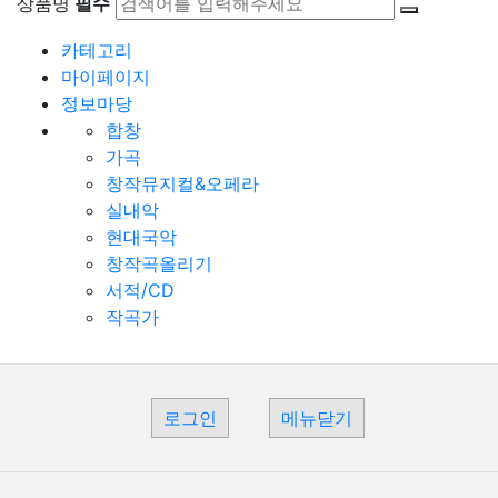
상품명
필수
카테고리
마이페이지
정보마당
합창
가곡
창작뮤지컬&오페라
실내악
현대국악
창작곡올리기
서적/CD
작곡가
로그인
메뉴닫기