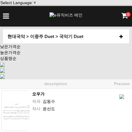
Select Language
▼
0
현대국악 > 이중주 Duet > 국악기 Duet
낮은가격순
높은가격순
상품명순
description
Preview
오우가
작곡:
김동수
작사:
윤선도