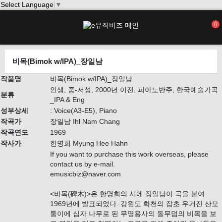
Select Language
▼
0
비목(Bimok w/IPA)_장일남
작품명
비목(Bimok w/IPA)_장일남
인생, 중-저성, 2000년 이전, 피아노반주, 한국예술가곡
분류
_IPA & Eng
성부상세
: Voice(A3-E5), Piano
작곡가
장일남 Ihl Nam Chang
작곡연도
1969
작사가
한명희 Myung Hee Hahn
If you want to purchase this work overseas, please
contact us by e-mail.
emusicbiz@naver.com
<비목(碑木)>은 한명희의 시에 장일남이 곡을 붙여
1969년에 발표되었다. 강원도 화천의 잡초 우거진 산모
퉁이에 십자 나무로 된 무명용사의 돌무덤의 비목을 보