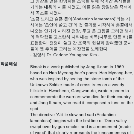
고 영감을 얻은 한명희는 조국을 위해 죽어간 용사들을
기리는 내용의 시를 지었고, 이를 읽은 장일남은 즉석에
서 곡조를 지었다.
'조금 느리고 슬픈 듯이(Andantino lamentoso)'라는 지
시어는 '초연이 쓸고 간'의 첫 글귀로 시작하여 총끝에서
나오는 연기가 사라진 전장, 두고 온 고향을 그리던 병사
의 적막함을 고스란히 나타내는 비목(나무로 만든 비)를
표현한다. 전쟁이 쓸고 간 조국의 현실과 참여했던 군사
들이 옛 추억을 그리는 애잔함을 노래한다.
- 김영해 Dr. Carlene Younghae Kim -
작품해설
Bimok is a work published by Jang Il-nam in 1969
based on Han Myeong-hee's poem. Han Myeong-hee,
who was inspired by seeing the stone tomb of the
Unknown Soldier made of cross trees on a weedy
hillside in Hwacheon, Gangwon-do, wrote a poem to
commemorate the warriors who died for their country,
and Jang Il-nam, who read it, composed a tune on the
spot.
The directive 'A little slow and sad (Andantino
lamentoso)' begins with the first line of 'Deep valley
swept over by gun smoke' and is a monument (made
of wood) that clearly represents the lonesomeness of