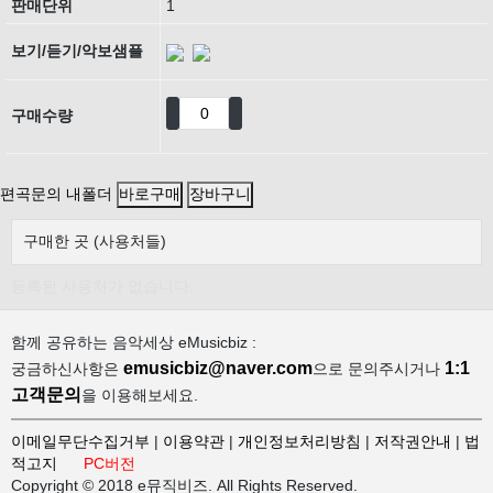
판매단위
1
보기/듣기/악보샘플
구매수량
편곡문의
내폴더
구매한 곳 (사용처들)
등록된 사용처가 없습니다.
함께 공유하는 음악세상 eMusicbiz :
emusicbiz@naver.com
1:1
궁금하신사항은
으로 문의주시거나
고객문의
을 이용해보세요.
이메일무단수집거부
|
이용약관
|
개인정보처리방침
|
저작권안내
|
법
적고지
PC버전
Copyright © 2018 e뮤직비즈. All Rights Reserved.