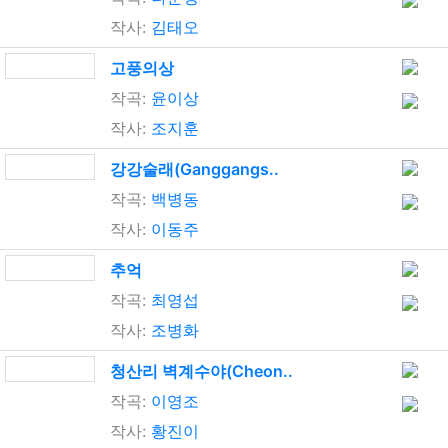
작사:
김태오
고풍의상
작곡:
윤이상
작사:
조지훈
강강술래(Ganggangs..
작곡:
백병동
작사:
이동주
추억
작곡:
최영섭
작사:
조병화
청산리 벽계수야(Cheon..
작곡:
이영조
작사:
황진이