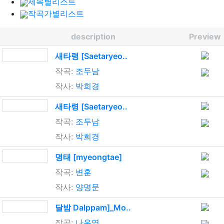
제목별리스트
작곡가별리스트
description
Preview
새타령 [Saetaryeo..
작곡:
조두남
작사:
박희경
새타령 [Saetaryeo..
작곡:
조두남
작사:
박희경
명태 [myeongtae]
작곡:
변훈
작사:
양명문
달밤 Dalppam]_Mo..
작곡:
나운영