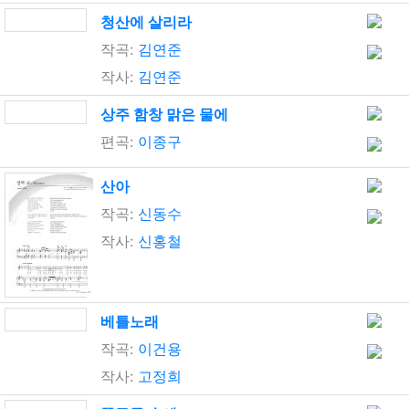
청산에 살리라
작곡:
김연준
작사:
김연준
상주 함창 맑은 물에
편곡:
이종구
산아
작곡:
신동수
작사:
신홍철
베틀노래
작곡:
이건용
작사:
고정희