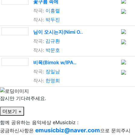
꽃구름 속에
작곡:
이흥렬
작사:
박두진
님이 오시는지(Nimi O..
작곡:
김규환
작사:
박문호
비목(Bimok w/IPA..
작곡:
장일남
작사:
한명희
잠시만 기다려주세요.
더보기 +
함께 공유하는 음악세상 eMusicbiz :
emusicbiz@naver.com
궁금하신사항은
으로 문의주시