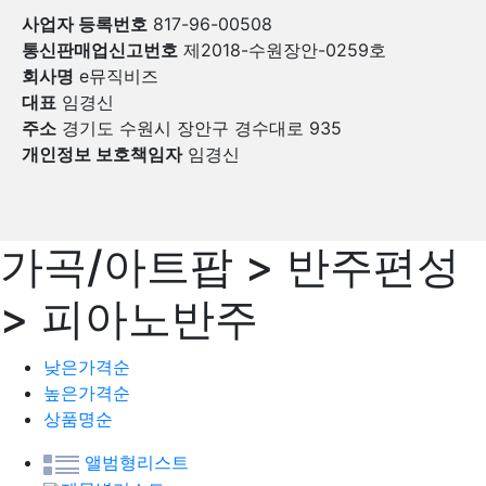
사업자 등록번호
817-96-00508
통신판매업신고번호
제2018-수원장안-0259호
회사명
e뮤직비즈
대표
임경신
주소
경기도 수원시 장안구 경수대로 935
개인정보 보호책임자
임경신
가곡/아트팝 > 반주편성
> 피아노반주
낮은가격순
높은가격순
상품명순
앨범형리스트