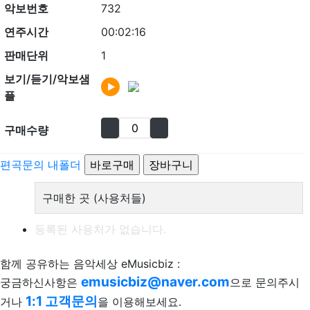
악보번호
732
연주시간
00:02:16
판매단위
1
보기/듣기/악보샘
플
구매수량
편곡문의
내폴더
구매한 곳 (사용처들)
등록된 사용처가 없습니다.
함께 공유하는 음악세상 eMusicbiz :
emusicbiz@naver.com
궁금하신사항은
으로 문의주시
1:1 고객문의
거나
을 이용해보세요.