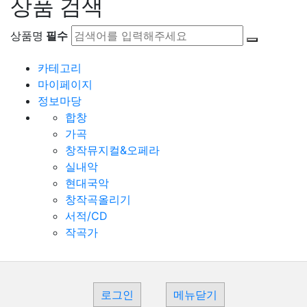
상품 검색
상품명
필수
카테고리
마이페이지
정보마당
합창
가곡
창작뮤지컬&오페라
실내악
현대국악
창작곡올리기
서적/CD
작곡가
로그인
메뉴닫기