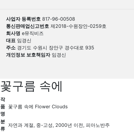
사업자 등록번호
817-96-00508
통신판매업신고번호
제2018-수원장안-0259호
회사명
e뮤직비즈
대표
임경신
주소
경기도 수원시 장안구 경수대로 935
개인정보 보호책임자
임경신
꽃구름 속에
작
품
꽃구름 속에 Flower Clouds
명
분
자연과 계절, 중-고성, 2000년 이전, 피아노반주
류