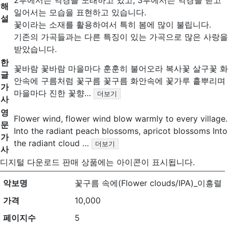
해
일어서는 모습을 표현하고 있습니다.
설
꽃이라는 소재를 활용하여서 특히 봄에 많이 불립니다.
기존의 가곡들과는 다른 특징이 있는 가곡으로 많은 사랑을
받았습니다.
한
꽃바람 꽃바람 마을마다 훈훈히 불어오라 복사꽃 살구꽃 화
글
안속에 구름처럼 꽃구름 꽃구름 화안속에 꽃가루 흩뿌리며
가
마을마다 진한 꽃향…
더보기
사
영
Flower wind, flower wind blow warmly to every village.
문
Into the radiant peach blossoms, apricot blossoms Into
가
the radiant cloud …
더보기
사
디지털 다운로드 판매 상품에는
아이콘이 표시됩니다.
악보명
꽃구름 속에(Flower clouds/IPA)_이흥렬
가격
10,000
페이지수
5