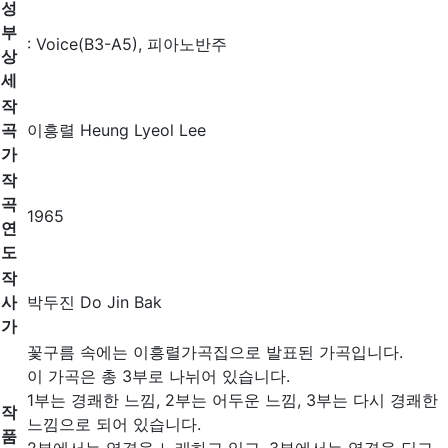
성
부
: Voice(B3-A5), 피아노반주
상
세
작
곡
이흥렬 Heung Lyeol Lee
가
작
곡
1965
연
도
작
사
박두진 Do Jin Bak
가
꽃구름 속에는 이흥렬가곡집으로 발표된 가곡입니다.
이 가곡은 총 3부로 나뉘어 있습니다.
1부는 경쾌한 느낌, 2부는 어두운 느낌, 3부는 다시 경쾌한
작
느낌으로 되어 있습니다.
품
2부에서는 역경을 노래하고 있고, 3부에서는 역경을 딛고