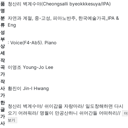
품
청산리 벽계수야(Cheongsalli byeokkkesuya/IPA)
명
분
자연과 계절, 중-고성, 피아노반주, 한국예술가곡_IPA &
류
Eng
성
부
: Voice(F4-Ab5). Piano
상
세
작
곡
이영조 Young-Jo Lee
가
작
사
황진이 Jin-I Hwang
가
한
청산리 벽계수야/ 쉬이감을 자랑마라/ 일도창해하면 다시
글
오기 어려워라/ 명월이 만공산하니 쉬어간들 어떠하리//
더
가
보기
사