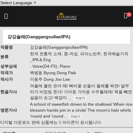
Select Language
▼
0
강강술래(Ganggangsullae/IPA)
작품명
강강술래(Ganggangsullae/IPA)
한국 전통적 소재, 중-저성, 피아노반주, 한국예술가곡
분류
_IPA & Eng
성부상세
: Voice(D4-F5), Piano
작곡가
백병동 Byung Dong Paik
작사가
이동주 Dong Joo Lee
여울에 몰린 은어 떼/ 삐비꽃 손들이 둘레를 짜면/ 달무
한글가사
리가 비잉빙 돈다/ 가아응 가아응 수우월래에/ 목을 빼면
설움이 솟고/ 백장미 …
더보기
A school of sweetfish driven to the shallows/ When rice
영문가사
blossom hands join in a circle/ The moon's halo whirls
'round and 'round…
더보기
디지털 다운로드 판매 상품에는
아이콘이 표시됩니다.