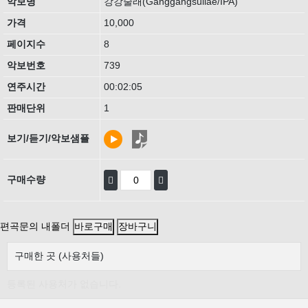
악보명
강강술래(Ganggangsullae/IPA)
가격
10,000
페이지수
8
악보번호
739
연주시간
00:02:05
판매단위
1
보기/듣기/악보샘플
구매수량
편곡문의
내폴더
구매한 곳 (사용처들)
등록된 사용처가 없습니다.