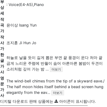
부
: Voice(E4-A5),Piano
상
세
작
곡
윤이상 Isang Yun
가
작
사
조지훈 Ji Hun Jo
가
한
하늘로 날을 듯이 길게 뽑은 부연 끝 풍경이 운다 처마 끝
글
곱게 느리운 주렴에 반월이 숨어 아른아른 봄밤이 두견이
가
소리처럼 깊어 가는 밤 …
더보기
사
영
The wind-bell chimes from the tip of a skyward eave./
문
The half moon hides itself behind a bead screen hung
가
elegantly from the eav…
더보기
사
디지털 다운로드 판매 상품에는
아이콘이 표시됩니다.