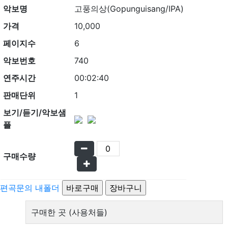
악보명
고풍의상(Gopunguisang/IPA)
가격
10,000
페이지수
6
악보번호
740
연주시간
00:02:40
판매단위
1
보기/듣기/악보샘
플
구매수량
편곡문의
내폴더
구매한 곳 (사용처들)