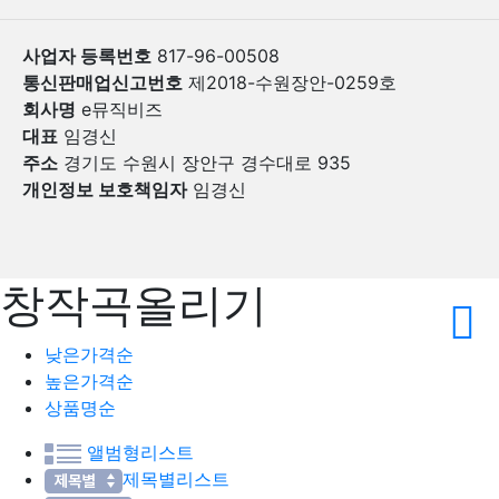
사업자 등록번호
817-96-00508
통신판매업신고번호
제2018-수원장안-0259호
회사명
e뮤직비즈
대표
임경신
주소
경기도 수원시 장안구 경수대로 935
개인정보 보호책임자
임경신
창작곡올리기
낮은가격순
높은가격순
상품명순
앨범형리스트
제목별리스트