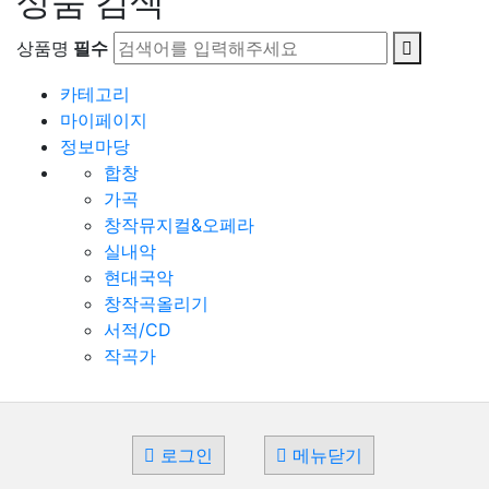
상품 검색
상품명
필수
카테고리
마이페이지
정보마당
합창
가곡
창작뮤지컬&오페라
실내악
현대국악
창작곡올리기
서적/CD
작곡가
로그인
메뉴닫기