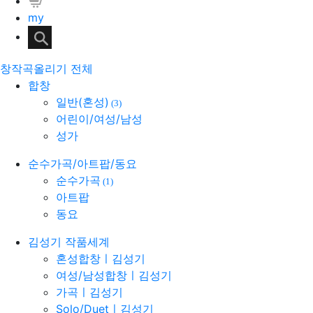
my
창작곡올리기 전체
합창
일반(혼성)
(3)
어린이/여성/남성
성가
순수가곡/아트팝/동요
순수가곡
(1)
아트팝
동요
김성기 작품세계
혼성합창ㅣ김성기
여성/남성합창ㅣ김성기
가곡ㅣ김성기
Solo/Duetㅣ김성기