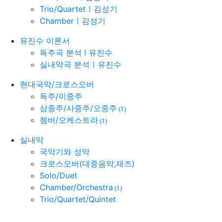
Trio/Quartetㅣ김성기
Chamberㅣ김성기
유진수 이론서
독주곡 분석 l 유진수
실내악곡 분석ㅣ유진수
현대국악/크로스오버
독주/이중주
삼중주/사중주/오중주
(1)
쳄버/오케스트라
(1)
실내악
국악기와 성악
크로스오버(대중음악,재즈)
Solo/Duet
Chamber/Orchestra
(1)
Trio/Quartet/Quintet